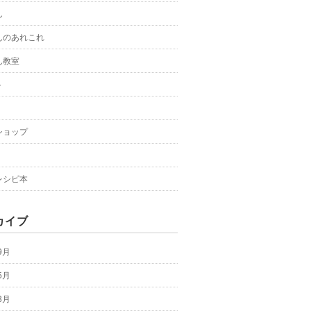
ん
んのあれこれ
ん教室
ト
ショップ
レシピ本
カイブ
9月
5月
3月