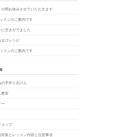
くの間お休みさせていただきます
レッスンのご案内です
ンに空きがでました
おまけレシピ
レッスンのご案内です
s
ねの手作り石けん
ん教室
リー
ショップ
防対策とレッスン内容と注意事項