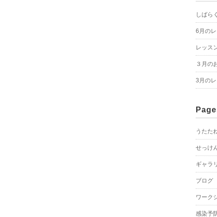
しばら
6月の
レッス
３月の
3月の
Page
うたた
せっけ
ギャラ
ブログ
ワーク
感染予