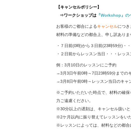
【キャンセルポリシー】
⇒
ワークショップは
『Workshop』
お客様のご都合による
キャンセル
につき
材料の準備などの都合上、申し訳ありま
・７日前(0時)から３日前(23時59分)・
・２日前からレッスン当日・・・レッスン
例：3月10日のレッスンにご予約
→3月3日午前0時～7日23時59分まで
→3月8日午前0時～レッスン当日のキャンセ
※ご予約いただいた時点で、材料の確保
力ご遠慮ください。
※30分以上の遅刻は、キャンセル扱い
※2ケ月以内に振り替えてレッスンをい
※レッスンによっては、材料などの都合