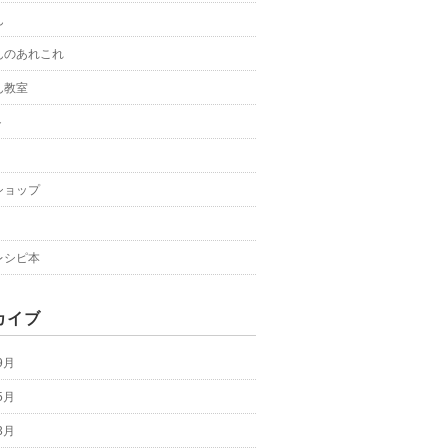
ん
んのあれこれ
ん教室
ト
ショップ
レシピ本
カイブ
9月
5月
3月