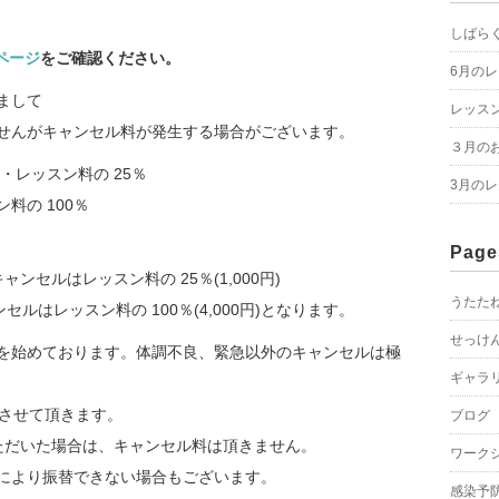
しばら
のページ
をご確認ください。
6月の
まして
レッス
せんがキャンセル料が発生する場合がございます。
３月の
・・レッスン料の 25％
3月の
料の 100％
Page
のキャンセルは
レッスン料の 25％(1,000円)
うたた
ルはレッスン料の 100％(4,000円)となります。
せっけ
を始めております。体調不良、緊急以外のキャンセルは極
ギャラ
とさせて頂きます。
ブログ
ただいた場合は、キャンセル料は頂きません。
ワーク
により振替できない場合もございます。
感染予