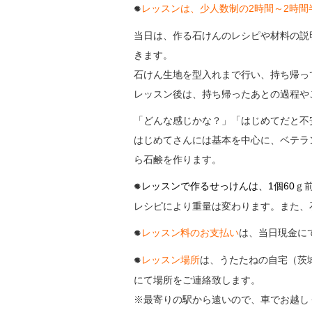
レッスンは、少人数制の2時間～2時間
●
当日は、作る石けんのレシピや材料の説
きます。
石けん生地を型入れまで行い、持ち帰っ
レッスン後は、持ち帰ったあとの過程や
「どんな感じかな？」「はじめてだと不
はじめてさんには基本を中心に、ベテラ
ら石鹸を作ります。
レッスンで作るせっけんは、1個60
ｇ
●
レシピにより重量は変わります。
また、
レッスン料のお支払い
は、当日現金に
●
レッスン場所
は、うたたねの自宅（茨
●
にて場所をご連絡致します。
※最寄りの駅から遠いので、車でお越し