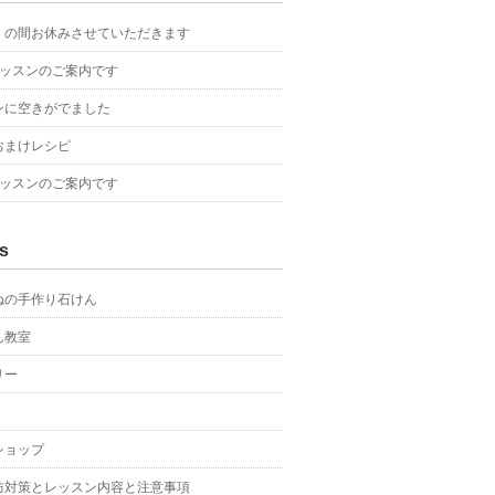
くの間お休みさせていただきます
レッスンのご案内です
ンに空きがでました
おまけレシピ
レッスンのご案内です
s
ねの手作り石けん
ん教室
リー
ショップ
防対策とレッスン内容と注意事項