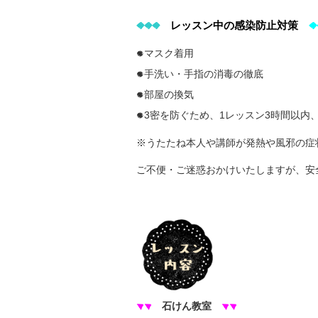
レッスン中の感染防止対策
◆◆◆
◆
マスク着用
●
手洗い・手指の消毒の徹底
●
部屋の換気
●
3密を防ぐため、1レッスン3時間以内
●
※うたたね本人や講師が発熱や風邪の症
ご不便・ご迷惑おかけいたしますが、安
石けん教室
▼▼
▼▼