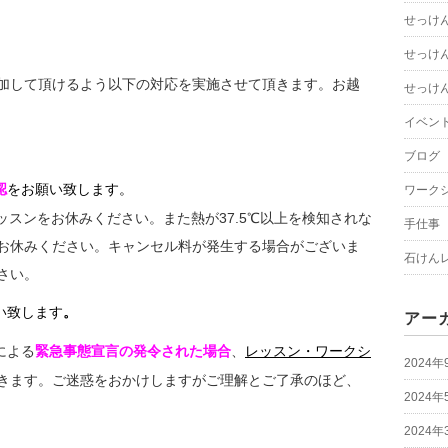
せっけ
せっけ
加して頂けるよう以下の対応を実施させて頂きます。お越
せっけ
イベン
ブログ
認
をお願い致します。
ワーク
レッスンをお休みください。また熱が37.5℃以上を検知されな
手仕事
お休みください。キャンセル料が発生する場合がございま
石けん
さい。
い致します
。
アー
による
緊急事態宣言の発令された場合
、
レッスン・ワークシ
2024年
きます。ご迷惑をおかけしますがご理解とご了承のほど、
2024年
2024年