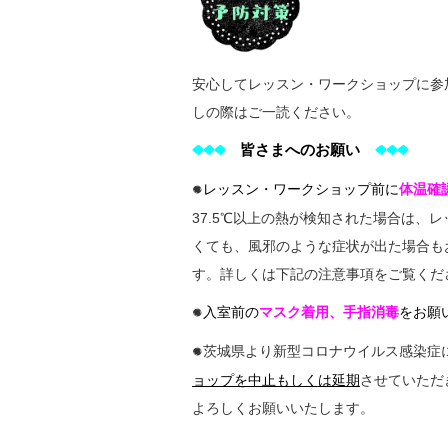
安心してレッスン・ワークショップに参
しの際はご一読ください。
皆さまへのお願い
◆◆◆
◆◆◆
レッスン・ワークショップ前に
体温確
●
37.5℃以上の熱が検知された場合は、
くても、風邪のような症状が出た場合も
す。詳しくは下記の注意事項をご覧くだ
入室前の
マスク着用、手指消毒
をお願
●
茨城県より新型コロナウイルス感染症
●
ョップを中止もしくは延期
させていただ
よろしくお願いいたします。